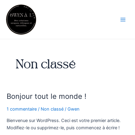
Aller
Main
au
Men
contenu
Non classé
Bonjour tout le monde !
Bonjour
tout
1 commentaire
/
Non classé
/
Gwen
le
monde !
Bienvenue sur WordPress. Ceci est votre premier article.
Modifiez-le ou supprimez-le, puis commencez à écrire !